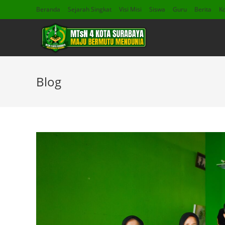
Beranda
Sejarah Singkat
Visi Misi
Siswa
Guru
Berita
K
Blog