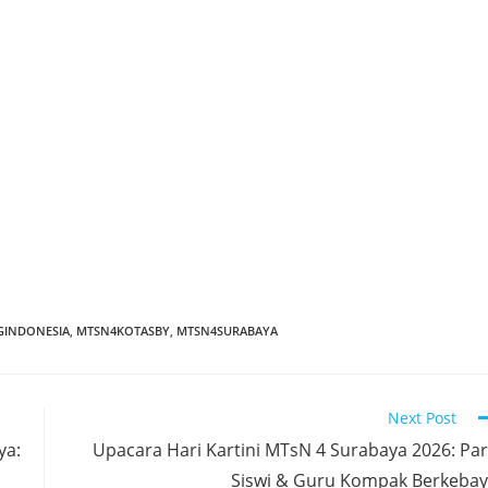
GINDONESIA
,
MTSN4KOTASBY
,
MTSN4SURABAYA
Next Post
ya:
Upacara Hari Kartini MTsN 4 Surabaya 2026: Pa
Siswi & Guru Kompak Berkeba