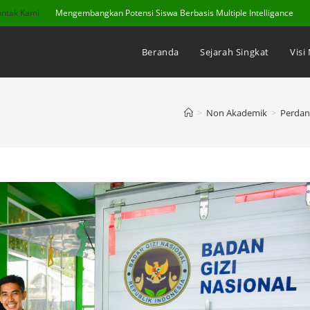
ontak Kami
Mengembangkan Potensi Siswa Berbasis Multiple Intelligance
Beranda
Sejarah Singkat
Visi
>
Non Akademik
>
Perdan