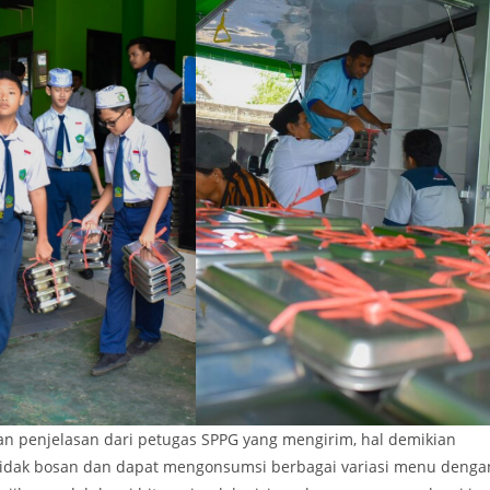
 penjelasan dari petugas SPPG yang mengirim, hal demikian
tidak bosan dan dapat mengonsumsi berbagai variasi menu denga