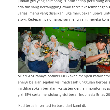
jumlah gizi yang seimbang. “Untuk setiap porsi yang d
ada tim yang bertanggungjawab terkait keseimbangan giz
variasi menu yang disajikan juga merupakan upaya u
siswi. Kedepannya diharapkan menu yang mereka konsum
MTsN 4 Surabaya optimis MBG akan menjadi katalisator 
energi belajar, sejalan visi madrasah unggulan berbas
ini diharapkan berjalan konsisten dengan monitoring 
gizi 15% serta mendukung visi besar Indonesia Emas 20
Ikuti terus informasi terbaru dari kami di: