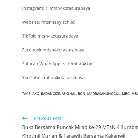
Instagram: @mtsn4kotasurabaya
Website: mtsn4sby.sch.id
TikTok: mtsn4kotasurabaya
Facebook: mtsn4kotasurabaya
‎Saluran WhatsApp: ‪s.id/mtsn4sby‬
YouTube : mtsn4kotasurabaya
TAGS:
AKG
,
BADANGIZINASIONAL
,
BGN
,
MADRASAHUNGGUL
,
MBG
,
MB
Previous Post
Buka Bersama Puncak Milad ke-29 MTsN 4 Suraba
Khotmil Qur’an & Tarawih Bersama Kakanwil