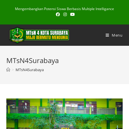
Skip
Mengembangkan Potensi Siswa Berbasis Multiple Intelligance
to
content
Menu
MTsN4Surabaya
>
MTsN4Surabaya