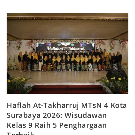
Kota
Surabaya
Peringati
Tahun
Baru
Islam
1448
H:
Istighosah,
Bubur,
dan
Drama
Kolosal
Haflah At-Takharruj MTsN 4 Kota
Surabaya 2026: Wisudawan
Kelas 9 Raih 5 Penghargaan
Terbaik