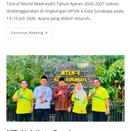
Ta’aruf Murid Madrasah) Tahun Ajaran 2026-2027 sukses
diselenggarakan di lingkungan MTsN 4 Kota Surabaya pada
13–15 Juli 2026. Acara yang diikuti seluruh…
MATAMUDA
Continue Reading
MTsN
4
Kota
Surabaya:
Bekali
Nilai
Moderasi
&
Ramah
Anak