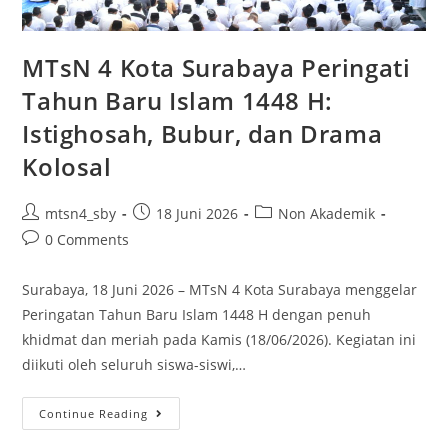
Keceriaan
MTsN 4 Kota Surabaya Peringati
Tahun Baru Islam 1448 H:
Istighosah, Bubur, dan Drama
Kolosal
Post
Post
Post
mtsn4_sby
18 Juni 2026
Non Akademik
author:
published:
category:
Post
0 Comments
comments:
Surabaya, 18 Juni 2026 – MTsN 4 Kota Surabaya menggelar
Peringatan Tahun Baru Islam 1448 H dengan penuh
khidmat dan meriah pada Kamis (18/06/2026). Kegiatan ini
diikuti oleh seluruh siswa-siswi,…
MTsN
Continue Reading
4