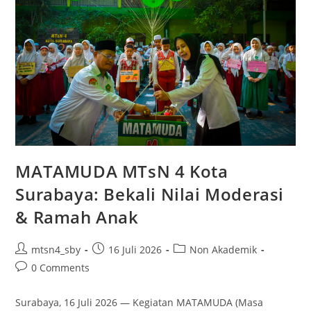
Bersama
PT
Cimory
Indonesia
MATAMUDA MTsN 4 Kota
Surabaya: Bekali Nilai Moderasi
& Ramah Anak
Post
Post
Post
mtsn4_sby
16 Juli 2026
Non Akademik
author:
published:
category:
Post
0 Comments
comments:
Surabaya, 16 Juli 2026 — Kegiatan MATAMUDA (Masa