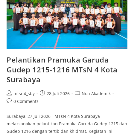
Pelantikan Pramuka Garuda
Gudep 1215-1216 MTsN 4 Kota
Surabaya
Post
Post
Post
mtsn4_sby
28 Juli 2026
Non Akademik
author:
published:
category:
Post
0 Comments
comments:
Surabaya, 27 Juli 2026 - MTsN 4 Kota Surabaya
melaksanakan pelantikan Pramuka Garuda Gudep 1215 dan
Gudep 1216 dengan tertib dan khidmat. Kegiatan ini