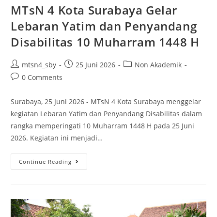
MTsN 4 Kota Surabaya Gelar
Lebaran Yatim dan Penyandang
Disabilitas 10 Muharram 1448 H
Post
Post
Post
mtsn4_sby
25 Juni 2026
Non Akademik
author:
published:
category:
Post
0 Comments
comments:
Surabaya, 25 Juni 2026 - MTsN 4 Kota Surabaya menggelar
kegiatan Lebaran Yatim dan Penyandang Disabilitas dalam
rangka memperingati 10 Muharram 1448 H pada 25 Juni
2026. Kegiatan ini menjadi…
MTsN
Continue Reading
4
Kota
Surabaya
Gelar