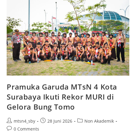
MoU
dengan
Lembaga
Tilawati
untuk
Program
Tahtim
dan
Tahfidz
Pramuka Garuda MTsN 4 Kota
Surabaya Ikuti Rekor MURI di
Gelora Bung Tomo
Post
Post
Post
mtsn4_sby
28 Juni 2026
Non Akademik
author:
published:
category:
Post
0 Comments
comments: