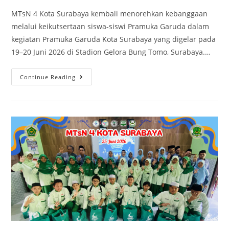
MTsN 4 Kota Surabaya kembali menorehkan kebanggaan
melalui keikutsertaan siswa-siswi Pramuka Garuda dalam
kegiatan Pramuka Garuda Kota Surabaya yang digelar pada
19–20 Juni 2026 di Stadion Gelora Bung Tomo, Surabaya.…
Pramuka
Continue Reading
Garuda
MTsN
4
Kota
Surabaya
Ikuti
Rekor
MURI
di
Gelora
Bung
Tomo