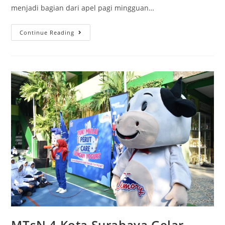
menjadi bagian dari apel pagi mingguan…
Pelantikan
Continue Reading
Pramuka
Garuda
Gudep
1215-
1216
MTsN
4
Kota
Surabaya
MTsN 4 Kota Surabaya Gelar