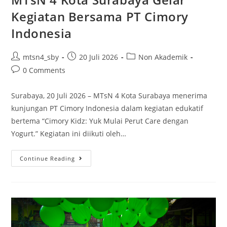
Kegiatan Bersama PT Cimory
Indonesia
Post
Post
Post
mtsn4_sby
20 Juli 2026
Non Akademik
author:
published:
category:
Post
0 Comments
comments:
Surabaya, 20 Juli 2026 – MTsN 4 Kota Surabaya menerima
kunjungan PT Cimory Indonesia dalam kegiatan edukatif
bertema “Cimory Kidz: Yuk Mulai Perut Care dengan
Yogurt.” Kegiatan ini diikuti oleh…
MTsN
Continue Reading
4
Kota
Surabaya
Gelar
Kegiatan