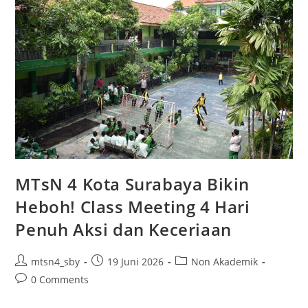
Lebaran
Yatim
dan
Penyandang
Disabilitas
10
Muharram
1448
H
MTsN 4 Kota Surabaya Bikin
Heboh! Class Meeting 4 Hari
Penuh Aksi dan Keceriaan
Post
Post
Post
mtsn4_sby
19 Juni 2026
Non Akademik
author:
published:
category:
Post
0 Comments
comments: