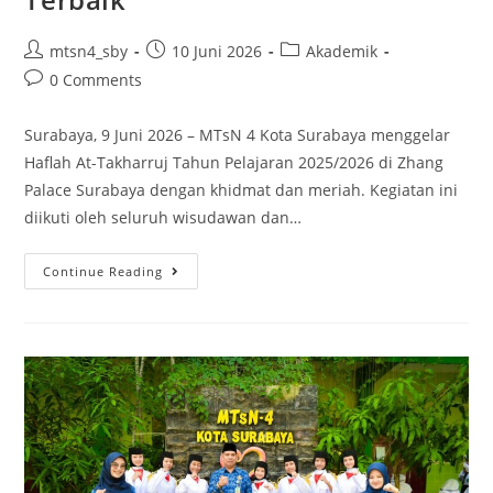
Post
Post
Post
mtsn4_sby
10 Juni 2026
Akademik
author:
published:
category:
Post
0 Comments
comments:
Surabaya, 9 Juni 2026 – MTsN 4 Kota Surabaya menggelar
Haflah At-Takharruj Tahun Pelajaran 2025/2026 di Zhang
Palace Surabaya dengan khidmat dan meriah. Kegiatan ini
diikuti oleh seluruh wisudawan dan…
Haflah
Continue Reading
At-
Takharruj
MTsN
4
Kota
Surabaya
2026:
Wisudawan