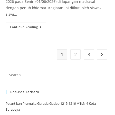
2026 pada Senin (01/06/2026) di lapangan madrasah
dengan penuh khidmat. Kegiatan ini diikuti oleh siswa-
siswi…
MTsN
Continue Reading
4
Kota
Surabaya
Gelar
1
2
3
Go to t
Upacara
Hari
Lahir
Search
Pancasila
for:
2026
dengan
Pos-Pos Terbaru
Khidmat
dan
Pelantikan Pramuka Garuda Gudep 1215-1216 MTsN 4 Kota
Penuh
Surabaya