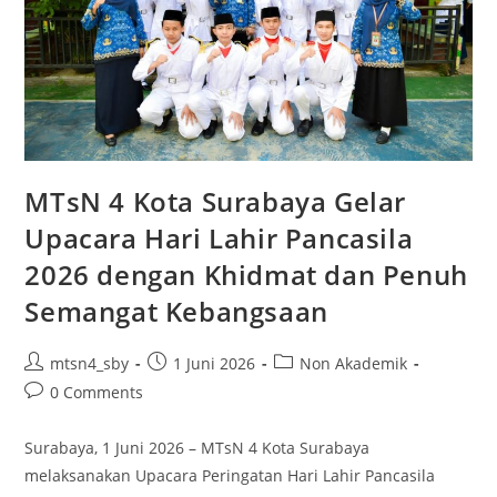
Kelas
9
Raih
5
Penghargaan
Terbaik
MTsN 4 Kota Surabaya Gelar
Upacara Hari Lahir Pancasila
2026 dengan Khidmat dan Penuh
Semangat Kebangsaan
Post
Post
Post
mtsn4_sby
1 Juni 2026
Non Akademik
author:
published:
category:
Post
0 Comments
comments:
Surabaya, 1 Juni 2026 – MTsN 4 Kota Surabaya
melaksanakan Upacara Peringatan Hari Lahir Pancasila