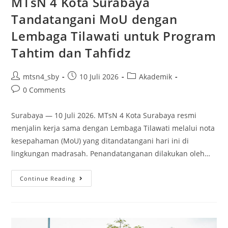
MTsN 4 Kota Surabaya
Tandatangani MoU dengan
Lembaga Tilawati untuk Program
Tahtim dan Tahfidz
Post
Post
Post
mtsn4_sby
10 Juli 2026
Akademik
author:
published:
category:
Post
0 Comments
comments:
Surabaya — 10 Juli 2026. MTsN 4 Kota Surabaya resmi
menjalin kerja sama dengan Lembaga Tilawati melalui nota
kesepahaman (MoU) yang ditandatangani hari ini di
lingkungan madrasah. Penandatanganan dilakukan oleh…
MTsN
Continue Reading
4
Kota
Surabaya
Tandatangani