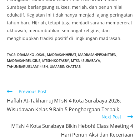
Surabaya berlangsung sukses, meriah, dan penuh nilai
edukatif. Kegiatan ini tidak hanya menjadi ajang peringatan
tahun baru Hijriah, tetapi juga menjadi sarana mempererat
ukhuwah, menumbuhkan semangat religius, dan
menghidupkan tradisi positif di lingkungan madrasah.
TAGS:
DRAMAKOLOSAL
,
MADRASAHHEBAT
,
MADRASAHPESANTREN
,
MADRASAHRELIGIUS
,
MTSN4KOTASBY
,
MTSN4SURABAYA
,
TAHUNBARUISLAM1448H
,
UMARBINKHATTAB
Read
Previous Post
more
Haflah At-Takharruj MTsN 4 Kota Surabaya 2026:
articles
Wisudawan Kelas 9 Raih 5 Penghargaan Terbaik
Next Post
MTsN 4 Kota Surabaya Bikin Heboh! Class Meeting 4
Hari Penuh Aksi dan Keceriaan