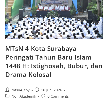
MTsN 4 Kota Surabaya
Peringati Tahun Baru Islam
1448 H: Istighosah, Bubur, dan
Drama Kolosal
Post
Post
mtsn4_sby
18 Juni 2026
author:
published:
Post
Post
Non Akademik
0 Comments
category:
comments: