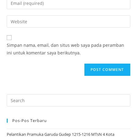
Enter
or
your
username
email
Enter
to
address
your
comment
to
website
comment
URL
Simpan nama, email, dan situs web saya pada peramban
(optional)
ini untuk komentar saya berikutnya.
Search
for:
Pos-Pos Terbaru
Pelantikan Pramuka Garuda Gudep 1215-1216 MTsN 4 Kota