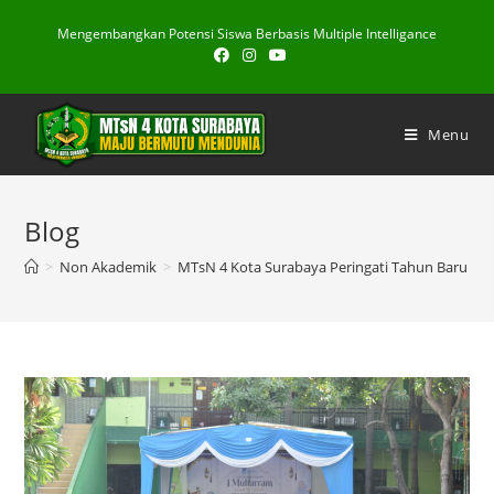
Skip
Mengembangkan Potensi Siswa Berbasis Multiple Intelligance
to
content
Menu
Blog
>
Non Akademik
>
MTsN 4 Kota Surabaya Peringati Tahun Baru Isla