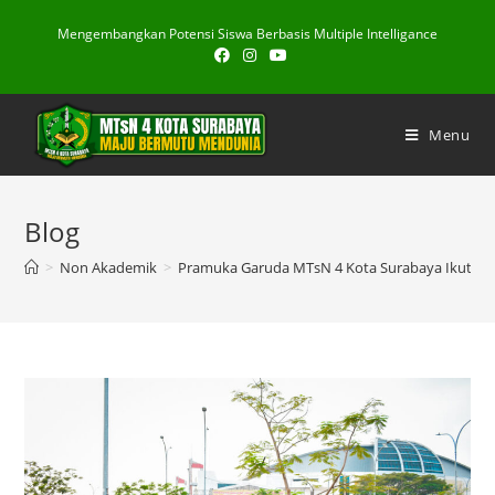
Skip
Mengembangkan Potensi Siswa Berbasis Multiple Intelligance
to
content
Menu
Blog
>
Non Akademik
>
Pramuka Garuda MTsN 4 Kota Surabaya Ikuti R