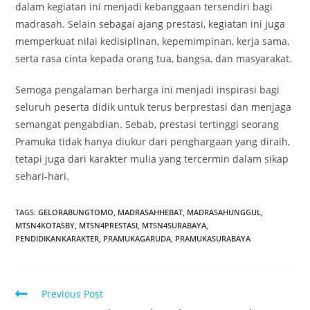
dalam kegiatan ini menjadi kebanggaan tersendiri bagi
madrasah. Selain sebagai ajang prestasi, kegiatan ini juga
memperkuat nilai kedisiplinan, kepemimpinan, kerja sama,
serta rasa cinta kepada orang tua, bangsa, dan masyarakat.
Semoga pengalaman berharga ini menjadi inspirasi bagi
seluruh peserta didik untuk terus berprestasi dan menjaga
semangat pengabdian. Sebab, prestasi tertinggi seorang
Pramuka tidak hanya diukur dari penghargaan yang diraih,
tetapi juga dari karakter mulia yang tercermin dalam sikap
sehari-hari.
TAGS:
GELORABUNGTOMO
,
MADRASAHHEBAT
,
MADRASAHUNGGUL
,
MTSN4KOTASBY
,
MTSN4PRESTASI
,
MTSN4SURABAYA
,
PENDIDIKANKARAKTER
,
PRAMUKAGARUDA
,
PRAMUKASURABAYA
Read
Previous Post
more