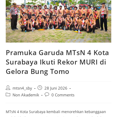
Pramuka Garuda MTsN 4 Kota
Surabaya Ikuti Rekor MURI di
Gelora Bung Tomo
Post
Post
mtsn4_sby
28 Juni 2026
author:
published:
Post
Post
Non Akademik
0 Comments
category:
comments:
MTsN 4 Kota Surabaya kembali menorehkan kebanggaan