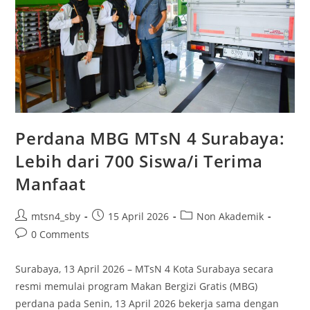
Perdana MBG MTsN 4 Surabaya:
Lebih dari 700 Siswa/i Terima
Manfaat
Post
Post
Post
mtsn4_sby
15 April 2026
Non Akademik
author:
published:
category:
Post
0 Comments
comments:
Surabaya, 13 April 2026 – MTsN 4 Kota Surabaya secara
resmi memulai program Makan Bergizi Gratis (MBG)
perdana pada Senin, 13 April 2026 bekerja sama dengan