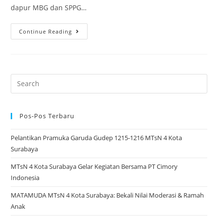
dapur MBG dan SPPG…
Perdana
Continue Reading
MBG
MTsN
4
Surabaya:
Search
Lebih
for:
dari
700
Pos-Pos Terbaru
Siswa/i
Pelantikan Pramuka Garuda Gudep 1215-1216 MTsN 4 Kota
Terima
Surabaya
Manfaat
MTsN 4 Kota Surabaya Gelar Kegiatan Bersama PT Cimory
Indonesia
MATAMUDA MTsN 4 Kota Surabaya: Bekali Nilai Moderasi & Ramah
Anak