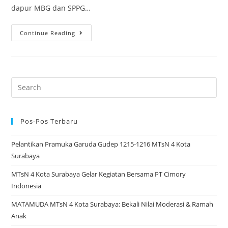
dapur MBG dan SPPG…
Perdana
Continue Reading
MBG
MTsN
4
Surabaya:
Search
Lebih
for:
dari
700
Pos-Pos Terbaru
Siswa/i
Pelantikan Pramuka Garuda Gudep 1215-1216 MTsN 4 Kota
Terima
Surabaya
Manfaat
MTsN 4 Kota Surabaya Gelar Kegiatan Bersama PT Cimory
Indonesia
MATAMUDA MTsN 4 Kota Surabaya: Bekali Nilai Moderasi & Ramah
Anak