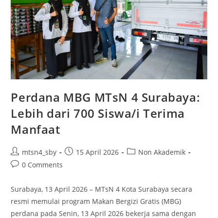
Perdana MBG MTsN 4 Surabaya:
Lebih dari 700 Siswa/i Terima
Manfaat
Post
Post
Post
mtsn4_sby
15 April 2026
Non Akademik
author:
published:
category:
Post
0 Comments
comments:
Surabaya, 13 April 2026 – MTsN 4 Kota Surabaya secara
resmi memulai program Makan Bergizi Gratis (MBG)
perdana pada Senin, 13 April 2026 bekerja sama dengan