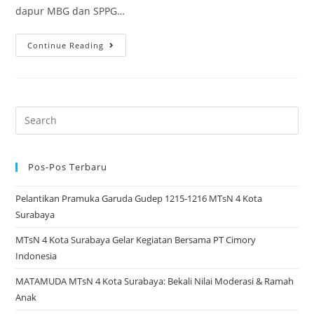
dapur MBG dan SPPG…
Perdana
Continue Reading
MBG
MTsN
4
Surabaya:
Search
Lebih
for:
dari
700
Pos-Pos Terbaru
Siswa/i
Pelantikan Pramuka Garuda Gudep 1215-1216 MTsN 4 Kota
Terima
Surabaya
Manfaat
MTsN 4 Kota Surabaya Gelar Kegiatan Bersama PT Cimory
Indonesia
MATAMUDA MTsN 4 Kota Surabaya: Bekali Nilai Moderasi & Ramah
Anak