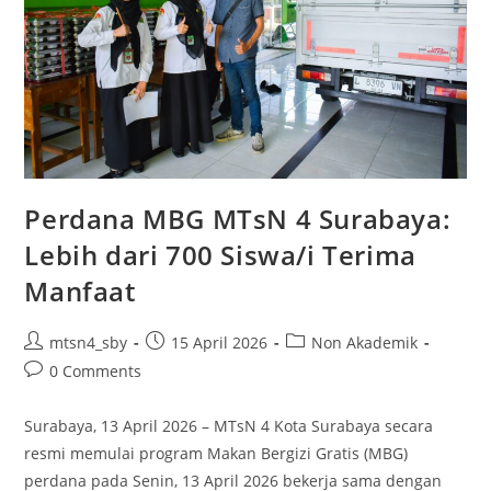
Perdana MBG MTsN 4 Surabaya:
Lebih dari 700 Siswa/i Terima
Manfaat
Post
Post
Post
mtsn4_sby
15 April 2026
Non Akademik
author:
published:
category:
Post
0 Comments
comments:
Surabaya, 13 April 2026 – MTsN 4 Kota Surabaya secara
resmi memulai program Makan Bergizi Gratis (MBG)
perdana pada Senin, 13 April 2026 bekerja sama dengan