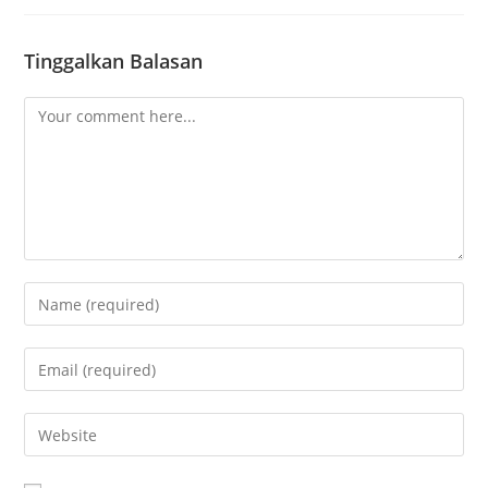
Tinggalkan Balasan
Comment
Enter
your
name
Enter
or
your
username
email
Enter
to
address
your
comment
to
website