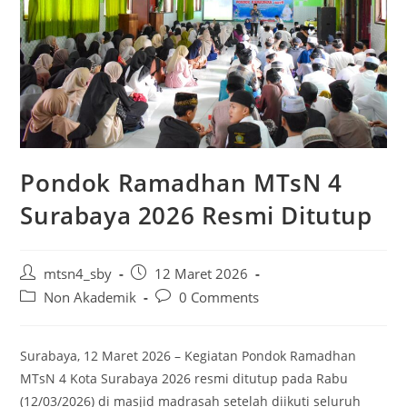
Pondok Ramadhan MTsN 4
Surabaya 2026 Resmi Ditutup
Post
Post
mtsn4_sby
12 Maret 2026
author:
published:
Post
Post
Non Akademik
0 Comments
category:
comments:
Surabaya, 12 Maret 2026 – Kegiatan Pondok Ramadhan
MTsN 4 Kota Surabaya 2026 resmi ditutup pada Rabu
(12/03/2026) di masjid madrasah setelah diikuti seluruh