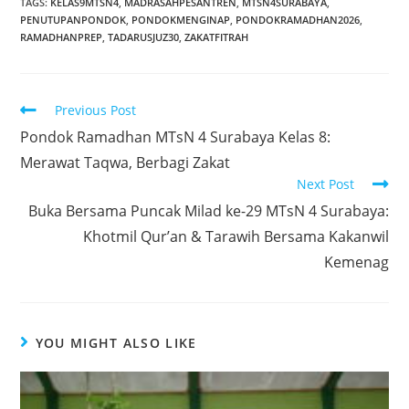
TAGS:
KELAS9MTSN4
,
MADRASAHPESANTREN
,
MTSN4SURABAYA
,
PENUTUPANPONDOK
,
PONDOKMENGINAP
,
PONDOKRAMADHAN2026
,
RAMADHANPREP
,
TADARUSJUZ30
,
ZAKATFITRAH
Read
Previous Post
more
Pondok Ramadhan MTsN 4 Surabaya Kelas 8:
articles
Merawat Taqwa, Berbagi Zakat
Next Post
Buka Bersama Puncak Milad ke-29 MTsN 4 Surabaya:
Khotmil Qur’an & Tarawih Bersama Kakanwil
Kemenag
YOU MIGHT ALSO LIKE