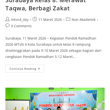
Taqwa, Berbagi Zakat
Post
Post
Post
mtsn4_sby
11 Maret 2026
Non Akademik
author:
published:
category:
Post
0 Comments
comments:
Surabaya, 11 Maret 2026 – Kegiatan Pondok Ramadhan
2026 MTsN 4 Kota Surabaya untuk kelas 8 rampung
diselenggrakan pada 9-10 Maret 2026 sebagai bagian dari
rangkaian Pondok Ramadhan 5-12 Maret…
Pondok
Continue Reading
Ramadhan
MTsN
4
Surabaya
Kelas
8: