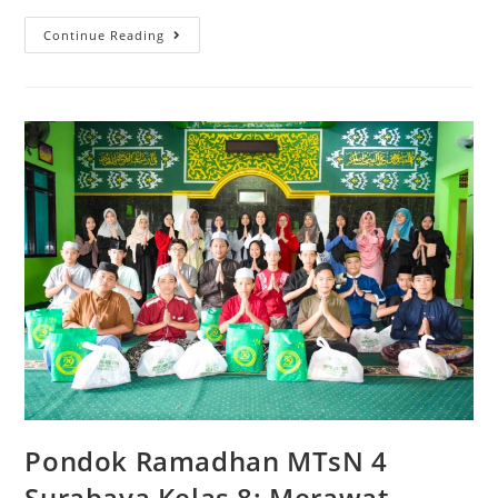
Pondok
Continue Reading
Ramadhan
MTsN
4
Surabaya
2026
Resmi
Ditutup
Pondok Ramadhan MTsN 4
Surabaya Kelas 8: Merawat