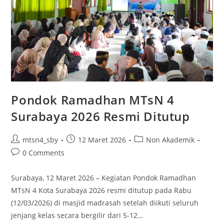
Pondok Ramadhan MTsN 4
Surabaya 2026 Resmi Ditutup
Post
Post
Post
mtsn4_sby
12 Maret 2026
Non Akademik
author:
published:
category:
Post
0 Comments
comments:
Surabaya, 12 Maret 2026 – Kegiatan Pondok Ramadhan
MTsN 4 Kota Surabaya 2026 resmi ditutup pada Rabu
(12/03/2026) di masjid madrasah setelah diikuti seluruh
jenjang kelas secara bergilir dari 5-12…