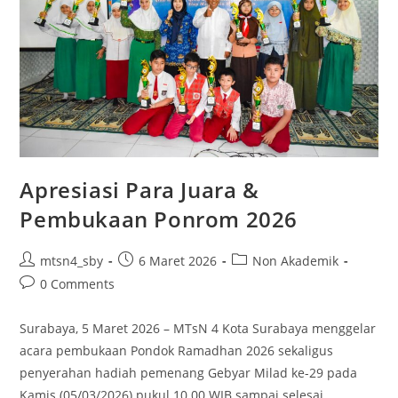
Merawat
Taqwa,
Berbagi
Zakat
Apresiasi Para Juara &
Pembukaan Ponrom 2026
Post
Post
Post
mtsn4_sby
6 Maret 2026
Non Akademik
author:
published:
category:
Post
0 Comments
comments:
Surabaya, 5 Maret 2026 – MTsN 4 Kota Surabaya menggelar
acara pembukaan Pondok Ramadhan 2026 sekaligus
penyerahan hadiah pemenang Gebyar Milad ke-29 pada
Kamis (05/03/2026) pukul 10.00 WIB sampai selesai…