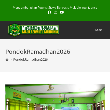
Skip
Mengembangkan Potensi Siswa Berbasis Multiple Intelligance
to
content
Menu
PondokRamadhan2026
>
PondokRamadhan2026