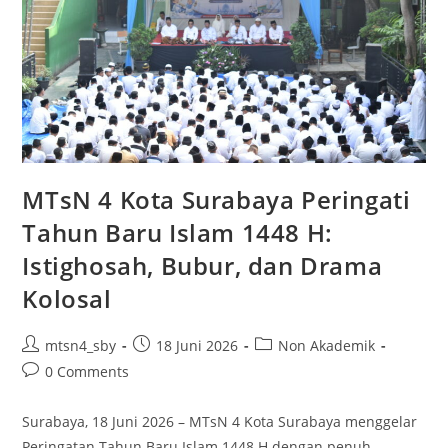
MTsN 4 Kota Surabaya Peringati
Tahun Baru Islam 1448 H:
Istighosah, Bubur, dan Drama
Kolosal
Post
Post
Post
mtsn4_sby
18 Juni 2026
Non Akademik
author:
published:
category:
Post
0 Comments
comments:
Surabaya, 18 Juni 2026 – MTsN 4 Kota Surabaya menggelar
Peringatan Tahun Baru Islam 1448 H dengan penuh