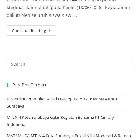
khidmat dan meriah pada Kamis (18/06/2026). Kegiatan ini
diikuti oleh seluruh siswa-siswi,…
MTsN
Continue Reading
4
Kota
Surabaya
Peringati
Search
Tahun
for:
Baru
Islam
Pos-Pos Terbaru
1448
Pelantikan Pramuka Garuda Gudep 1215-1216 MTsN 4 Kota
H:
Surabaya
Istighosah,
Bubur,
MTsN 4 Kota Surabaya Gelar Kegiatan Bersama PT Cimory
dan
Indonesia
Drama
MATAMUDA MTsN 4 Kota Surabaya: Bekali Nilai Moderasi & Ramah
Kolosal