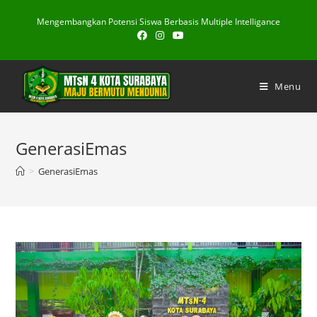
Skip
Mengembangkan Potensi Siswa Berbasis Multiple Intelligance
to
content
Menu
GenerasiEmas
>
GenerasiEmas