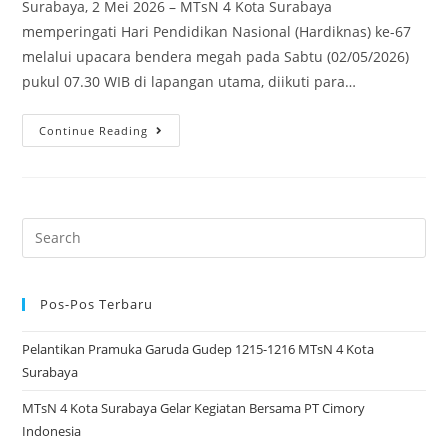
Surabaya, 2 Mei 2026 – MTsN 4 Kota Surabaya
memperingati Hari Pendidikan Nasional (Hardiknas) ke-67
melalui upacara bendera megah pada Sabtu (02/05/2026)
pukul 07.30 WIB di lapangan utama, diikuti para…
Upacara
Continue Reading
Hari
Pendidikan
Nasional
MTsN
Search
4
for:
Surabaya
2026:
Pos-Pos Terbaru
Lautan
Pelantikan Pramuka Garuda Gudep 1215-1216 MTsN 4 Kota
Siswa
Surabaya
&
Guru
MTsN 4 Kota Surabaya Gelar Kegiatan Bersama PT Cimory
Berpakaian
Indonesia