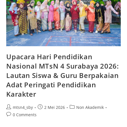
Upacara Hari Pendidikan
Nasional MTsN 4 Surabaya 2026:
Lautan Siswa & Guru Berpakaian
Adat Peringati Pendidikan
Karakter
Post
Post
Post
mtsn4_sby
2 Mei 2026
Non Akademik
author:
published:
category:
Post
0 Comments
comments: