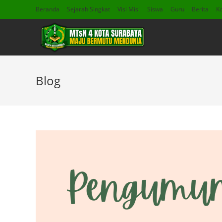
Beranda
Sejarah Singkat
Visi Misi
Siswa
Guru
Berita
K
Blog