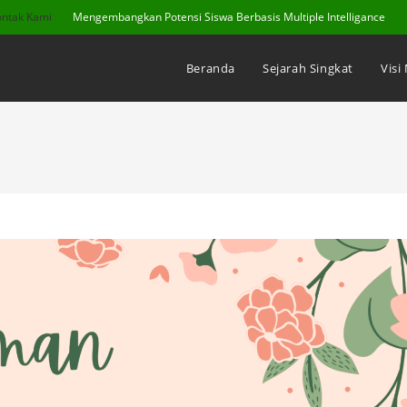
ontak Kami
Mengembangkan Potensi Siswa Berbasis Multiple Intelligance
Beranda
Sejarah Singkat
Visi