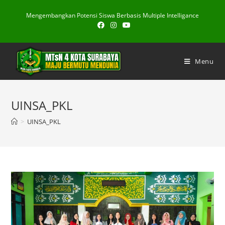
Skip
Mengembangkan Potensi Siswa Berbasis Multiple Intelligance
to
content
Menu
UINSA_PKL
>
UINSA_PKL