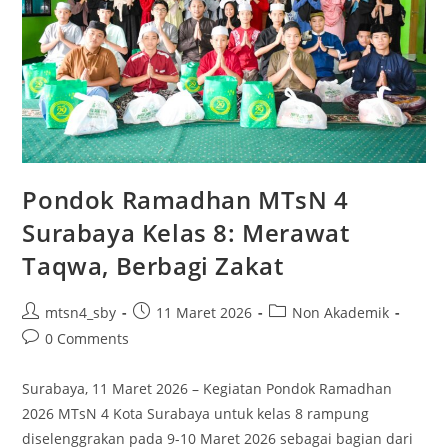
Pondok Ramadhan MTsN 4
Surabaya Kelas 8: Merawat
Taqwa, Berbagi Zakat
Post
Post
Post
mtsn4_sby
11 Maret 2026
Non Akademik
author:
published:
category:
Post
0 Comments
comments:
Surabaya, 11 Maret 2026 – Kegiatan Pondok Ramadhan
2026 MTsN 4 Kota Surabaya untuk kelas 8 rampung
diselenggrakan pada 9-10 Maret 2026 sebagai bagian dari