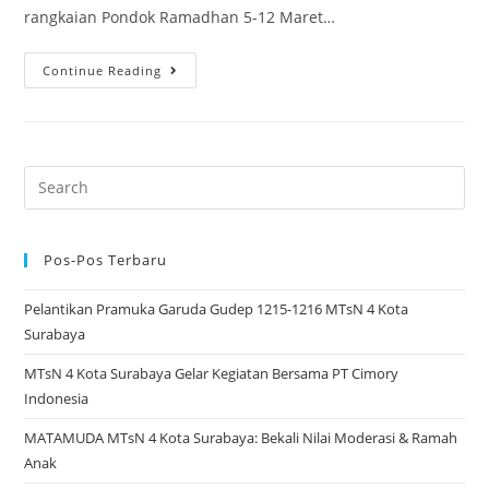
rangkaian Pondok Ramadhan 5-12 Maret…
Pondok
Continue Reading
Ramadhan
MTsN
4
Surabaya
Search
Kelas
for:
8:
Merawat
Pos-Pos Terbaru
Taqwa,
Pelantikan Pramuka Garuda Gudep 1215-1216 MTsN 4 Kota
Berbagi
Surabaya
Zakat
MTsN 4 Kota Surabaya Gelar Kegiatan Bersama PT Cimory
Indonesia
MATAMUDA MTsN 4 Kota Surabaya: Bekali Nilai Moderasi & Ramah
Anak