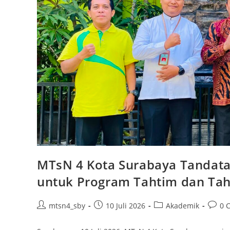
MTsN 4 Kota Surabaya Tandat
untuk Program Tahtim dan Tah
Post
Post
Post
Post
mtsn4_sby
10 Juli 2026
Akademik
0 
author:
published:
category:
comme