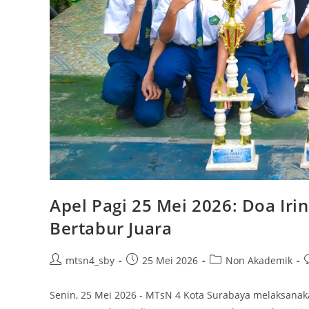
Apel Pagi 25 Mei 2026: Doa Ir
Bertabur Juara
Post
Post
Post
P
mtsn4_sby
25 Mei 2026
Non Akademik
author:
published:
category:
Senin, 25 Mei 2026 - MTsN 4 Kota Surabaya melaksanaka