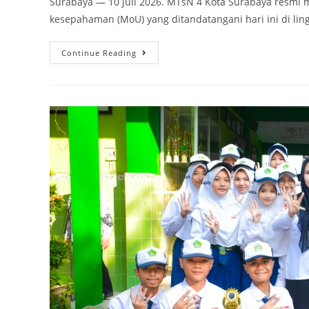
Surabaya — 10 Juli 2026. MTsN 4 Kota Surabaya resmi 
kesepahaman (MoU) yang ditandatangani hari ini di l
MTsN
Continue Reading
4
Kota
Surabaya
Tandatangani
MoU
dengan
Lembaga
Tilawati
untuk
Program
Tahtim
dan
Tahfidz