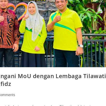
angani MoU dengan Lembaga Tilawat
fidz
Comments
nts: