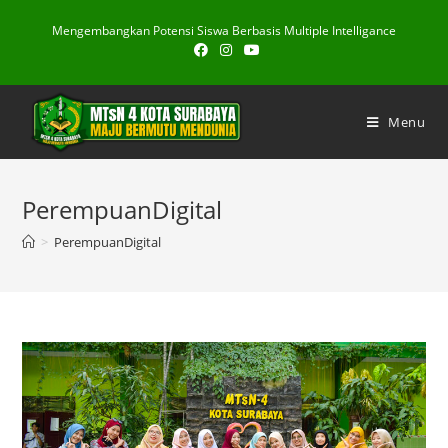
Skip
Mengembangkan Potensi Siswa Berbasis Multiple Intelligance
to
content
Menu
PerempuanDigital
>
PerempuanDigital