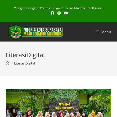
Skip
Mengembangkan Potensi Siswa Berbasis Multiple Intelligance
to
content
Menu
LiterasiDigital
>
LiterasiDigital