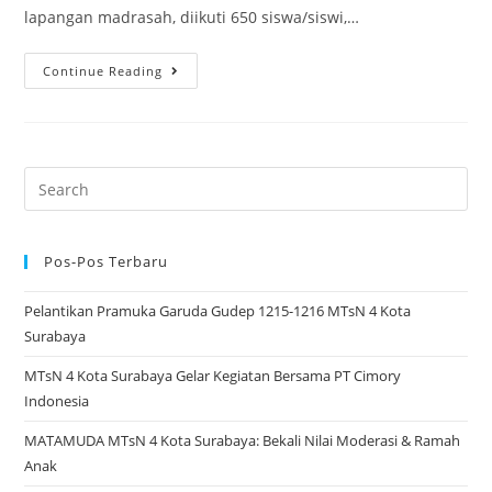
lapangan madrasah, diikuti 650 siswa/siswi,…
Upacara
Continue Reading
Hari
Kartini
MTsN
4
Search
Surabaya
for:
2026:
Para
Pos-Pos Terbaru
Siswi
Pelantikan Pramuka Garuda Gudep 1215-1216 MTsN 4 Kota
&
Surabaya
Guru
Kompak
MTsN 4 Kota Surabaya Gelar Kegiatan Bersama PT Cimory
Berkebaya
Indonesia
MATAMUDA MTsN 4 Kota Surabaya: Bekali Nilai Moderasi & Ramah
Anak