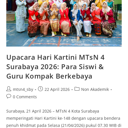
Upacara Hari Kartini MTsN 4
Surabaya 2026: Para Siswi &
Guru Kompak Berkebaya
Post
Post
Post
mtsn4_sby
22 April 2026
Non Akademik
author:
published:
category:
Post
0 Comments
comments:
Surabaya, 21 April 2026 – MTsN 4 Kota Surabaya
memperingati Hari Kartini ke-148 dengan upacara bendera
penuh khidmat pada Selasa (21/04/2026) pukul 07.30 WIB di