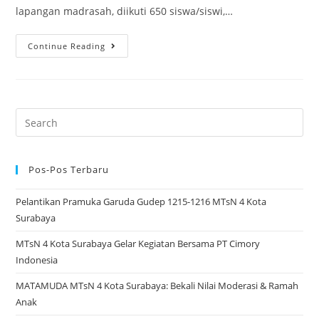
lapangan madrasah, diikuti 650 siswa/siswi,…
Upacara
Continue Reading
Hari
Kartini
MTsN
4
Search
Surabaya
for:
2026:
Para
Pos-Pos Terbaru
Siswi
Pelantikan Pramuka Garuda Gudep 1215-1216 MTsN 4 Kota
&
Surabaya
Guru
Kompak
MTsN 4 Kota Surabaya Gelar Kegiatan Bersama PT Cimory
Berkebaya
Indonesia
MATAMUDA MTsN 4 Kota Surabaya: Bekali Nilai Moderasi & Ramah
Anak