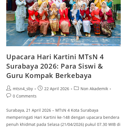
Upacara Hari Kartini MTsN 4
Surabaya 2026: Para Siswi &
Guru Kompak Berkebaya
Post
Post
Post
mtsn4_sby
22 April 2026
Non Akademik
author:
published:
category:
Post
0 Comments
comments:
Surabaya, 21 April 2026 – MTsN 4 Kota Surabaya
memperingati Hari Kartini ke-148 dengan upacara bendera
penuh khidmat pada Selasa (21/04/2026) pukul 07.30 WIB di