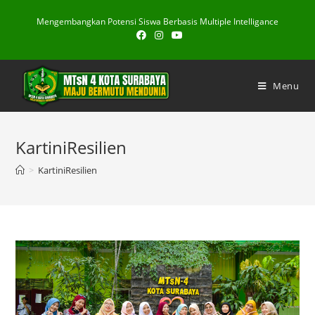
Skip
Mengembangkan Potensi Siswa Berbasis Multiple Intelligance
to
content
Menu
KartiniResilien
>
KartiniResilien