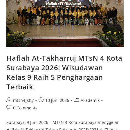
Haflah At-Takharruj MTsN 4 Kota
Surabaya 2026: Wisudawan
Kelas 9 Raih 5 Penghargaan
Terbaik
Post
Post
Post
mtsn4_sby
10 Juni 2026
Akademik
author:
published:
category:
Post
0 Comments
comments:
Surabaya, 9 Juni 2026 – MTsN 4 Kota Surabaya menggelar
Haflah At-Takharruj Tahun Pelajaran 2025/2026 di Zhang