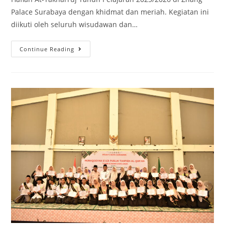
Palace Surabaya dengan khidmat dan meriah. Kegiatan ini
diikuti oleh seluruh wisudawan dan…
Haflah
Continue Reading
At-
Takharruj
MTsN
4
Kota
Surabaya
2026:
Wisudawan
Kelas
9
Raih
5
Penghargaan
Terbaik