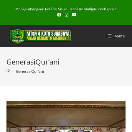
Skip
Mengembangkan Potensi Siswa Berbasis Multiple Intelligance
to
content
Menu
GenerasiQur’ani
>
GenerasiQur’ani