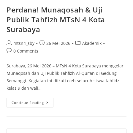
Perdana! Munaqosah & Uji
Publik Tahfizh MTsN 4 Kota
Surabaya
Post
Post
Post
mtsn4_sby
26 Mei 2026
Akademik
author:
published:
category:
Post
0 Comments
comments:
Surabaya, 26 Mei 2026 – MTsN 4 Kota Surabaya menggelar
Munaqosah dan Uji Publik Tahfizh Al-Qur’an di Gedung
Semanggi. Kegiatan ini diikuti oleh seluruh siswa tahfidz
kelas 9 dan wali…
Perdana!
Continue Reading
Munaqosah
&
Uji
Publik
Search