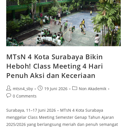
MTsN 4 Kota Surabaya Bikin
Heboh! Class Meeting 4 Hari
Penuh Aksi dan Keceriaan
Post
Post
Post
mtsn4_sby
19 Juni 2026
Non Akademik
author:
published:
category:
Post
0 Comments
comments:
Surabaya, 11–17 Juni 2026 – MTsN 4 Kota Surabaya
menggelar Class Meeting Semester Genap Tahun Ajaran
2025/2026 yang berlangsung meriah dan penuh semangat