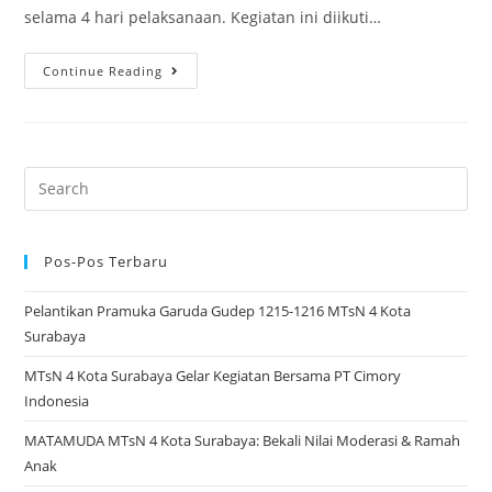
selama 4 hari pelaksanaan. Kegiatan ini diikuti…
MTsN
Continue Reading
4
Kota
Surabaya
Bikin
Search
Heboh!
for:
Class
Meeting
Pos-Pos Terbaru
4
Pelantikan Pramuka Garuda Gudep 1215-1216 MTsN 4 Kota
Hari
Surabaya
Penuh
Aksi
MTsN 4 Kota Surabaya Gelar Kegiatan Bersama PT Cimory
dan
Indonesia
Keceriaan
MATAMUDA MTsN 4 Kota Surabaya: Bekali Nilai Moderasi & Ramah
Anak