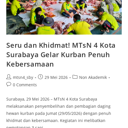
Seru dan Khidmat! MTsN 4 Kota
Surabaya Gelar Kurban Penuh
Kebersamaan
Post
Post
Post
mtsn4_sby
29 Mei 2026
Non Akademik
author:
published:
category:
Post
0 Comments
comments:
Surabaya, 29 Mei 2026 – MTsN 4 Kota Surabaya
melaksanakan penyembelihan dan pembagian daging
hewan kurban pada Jumat (29/05/2026) dengan penuh
khidmat dan kebersamaan. Kegiatan ini melibatkan
pemotongan 3 sapi…