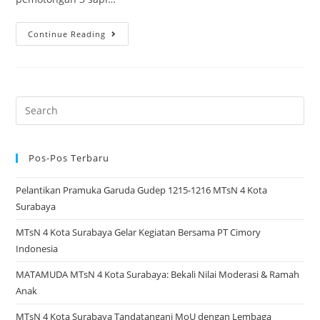
Seru
Continue Reading
dan
Khidmat!
MTsN
4
Search
Kota
for:
Surabaya
Gelar
Pos-Pos Terbaru
Kurban
Pelantikan Pramuka Garuda Gudep 1215-1216 MTsN 4 Kota
Penuh
Surabaya
Kebersamaan
MTsN 4 Kota Surabaya Gelar Kegiatan Bersama PT Cimory
Indonesia
MATAMUDA MTsN 4 Kota Surabaya: Bekali Nilai Moderasi & Ramah
Anak
MTsN 4 Kota Surabaya Tandatangani MoU dengan Lembaga