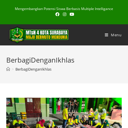
Skip
Mengembangkan Potensi Siswa Berbasis Multiple Intelligance
to
content
Menu
BerbagiDenganIkhlas
>
BerbagiDenganIkhlas