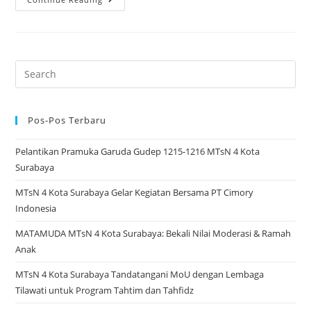
4
Kota
Surabaya
Gelar
Search
Lebaran
for:
Yatim
dan
Pos-Pos Terbaru
Penyandang
Pelantikan Pramuka Garuda Gudep 1215-1216 MTsN 4 Kota
Disabilitas
Surabaya
10
Muharram
MTsN 4 Kota Surabaya Gelar Kegiatan Bersama PT Cimory
1448
Indonesia
H
MATAMUDA MTsN 4 Kota Surabaya: Bekali Nilai Moderasi & Ramah
Anak
MTsN 4 Kota Surabaya Tandatangani MoU dengan Lembaga
Tilawati untuk Program Tahtim dan Tahfidz