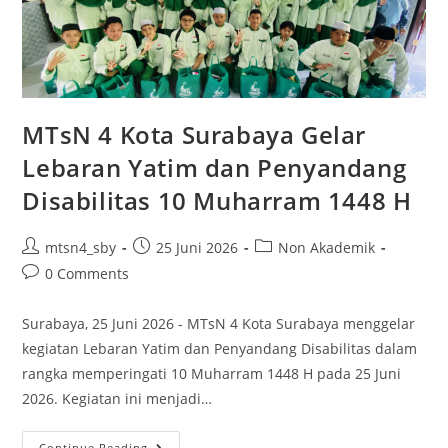
MTsN 4 Kota Surabaya Gelar
Lebaran Yatim dan Penyandang
Disabilitas 10 Muharram 1448 H
Post
Post
Post
mtsn4_sby
25 Juni 2026
Non Akademik
author:
published:
category:
Post
0 Comments
comments:
Surabaya, 25 Juni 2026 - MTsN 4 Kota Surabaya menggelar
kegiatan Lebaran Yatim dan Penyandang Disabilitas dalam
rangka memperingati 10 Muharram 1448 H pada 25 Juni
2026. Kegiatan ini menjadi…
MTsN
Continue Reading