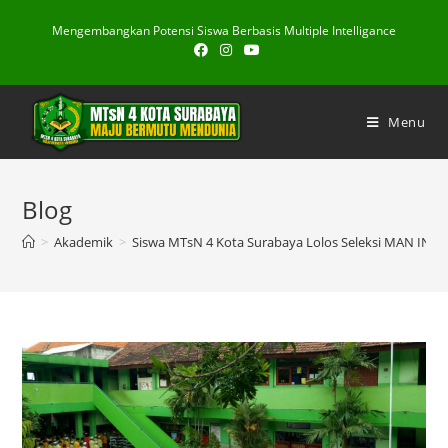
Skip
Mengembangkan Potensi Siswa Berbasis Multiple Intelligance
to
content
Menu
Blog
>
Akademik
>
Siswa MTsN 4 Kota Surabaya Lolos Seleksi MAN IN