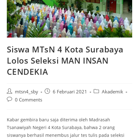
Siswa MTsN 4 Kota Surabaya
Lolos Seleksi MAN INSAN
CENDEKIA
Post
Post
Post
mtsn4_sby
6 Februari 2021
Akademik
author:
published:
category:
Post
0 Comments
comments:
Kabar gembira baru saja diterima oleh Madrasah
Tsanawiyah Negeri 4 Kota Surabaya, bahwa 2 orang
siswanya berhasil menembus jalur tes tulis pada seleksi