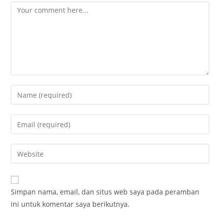
Comment
Enter
your
name
Enter
or
your
username
email
Enter
to
address
your
comment
to
website
comment
URL
Simpan nama, email, dan situs web saya pada peramban
(optional)
ini untuk komentar saya berikutnya.